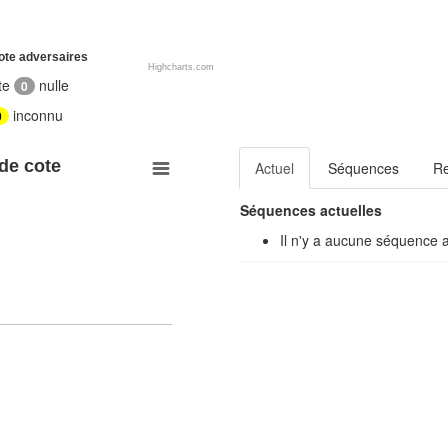
ote adversaires
Highcharts.com
te
nulle
0
inconnu
0
 de cote
Actuel
Séquences
R
Séquences actuelles
Il n'y a aucune séquence 