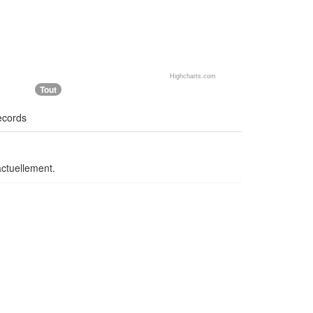
Highcharts.com
Tout
ecords
actuellement.