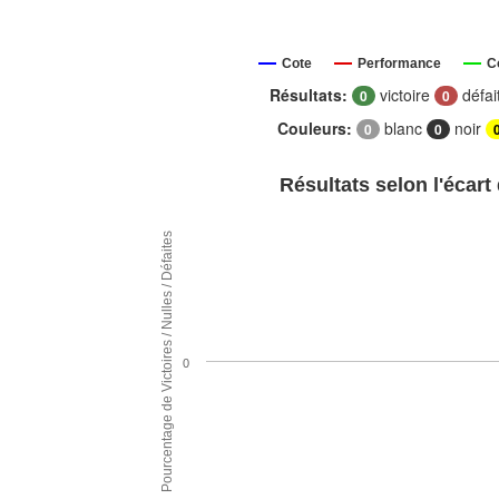
Cote
Performance
C
Résultats:
victoire
défai
0
0
Couleurs:
blanc
noir
0
0
Résultats selon l'écart
Pourcentage de Victoires / Nulles / Défaites
0