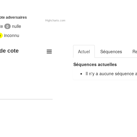
ote adversaires
Highcharts.com
te
nulle
0
inconnu
0
 de cote
Actuel
Séquences
R
Séquences actuelles
Il n'y a aucune séquence 