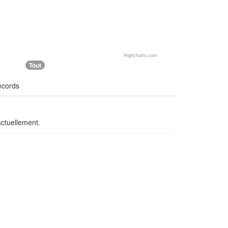
Highcharts.com
Tout
ecords
actuellement.