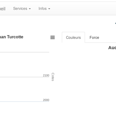
eil
Services
Infos
han Turcotte
Couleurs
Force
Auc
Cotes
2100
2000