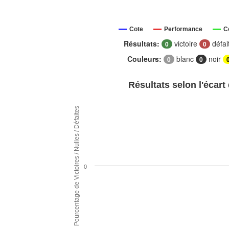
Cote
Performance
C
Résultats:
victoire
défai
0
0
Couleurs:
blanc
noir
0
0
Résultats selon l'écart
Pourcentage de Victoires / Nulles / Défaites
0