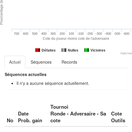
700
600
500
400
300
200
100
-100
-200
-300
-400
-500
-600
Cote du joueur moins cote de l'adversaire
Défaites
Nulles
Victoires
Highchar
Actuel
Séquences
Records
Séquences actuelles
Il n'y a aucune séquence actuellement.
Tournoi
Date
Ronde - Adversaire - Sa
Cote
No
Prob. gain
cote
Outils