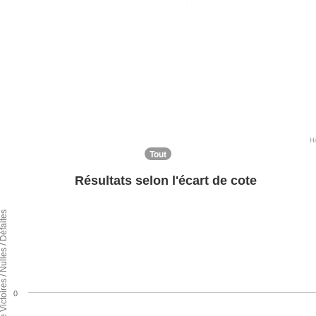
H
Tout
Résultats selon l'écart de cote
ntage de Victoires / Nulles / Défaites
0