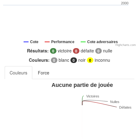
2000
Cote
Performance
Cote adversaires
Highcharts.com
Résultats:
victoire
défaite
nulle
0
0
0
Couleurs:
blanc
noir
inconnu
0
0
0
Couleurs
Force
Aucune partie de jouée
Victoires
Nulles
Défaites