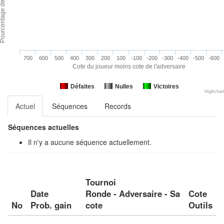
700
600
500
400
300
200
100
-100
-200
-300
-400
-500
-600
Cote du joueur moins cote de l'adversaire
Défaites
Nulles
Victoires
Highchar
Actuel
Séquences
Records
Séquences actuelles
Il n'y a aucune séquence actuellement.
Tournoi
Date
Ronde - Adversaire - Sa
Cote
No
Prob. gain
cote
Outils