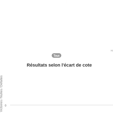
H
Tout
Résultats selon l'écart de cote
ntage de Victoires / Nulles / Défaites
0