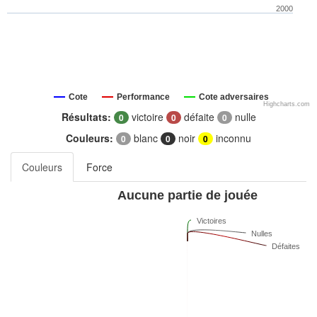
2000
Cote
Performance
Cote adversaires
Highcharts.com
Résultats:
victoire
défaite
nulle
0
0
0
Couleurs:
blanc
noir
inconnu
0
0
0
Couleurs
Force
Aucune partie de jouée
Victoires
Nulles
Défaites