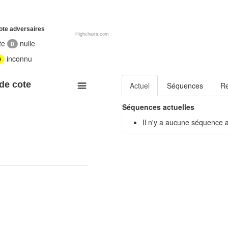
ote adversaires
Highcharts.com
te
nulle
0
inconnu
0
 de cote
Actuel
Séquences
R
Séquences actuelles
Il n'y a aucune séquence 