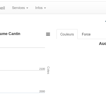
eil
Services
Infos
laume Cantin
Couleurs
Force
Auc
Cotes
2100
2000