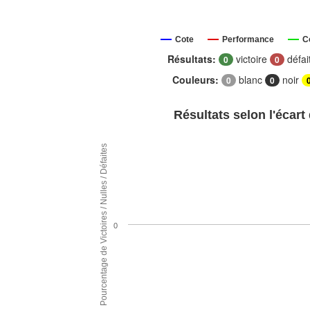
Cote
Performance
C
Résultats:
victoire
défai
0
0
Couleurs:
blanc
noir
0
0
Résultats selon l'écart
Pourcentage de Victoires / Nulles / Défaites
0