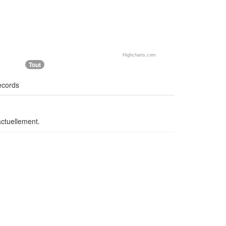
Highcharts.com
Tout
ecords
actuellement.