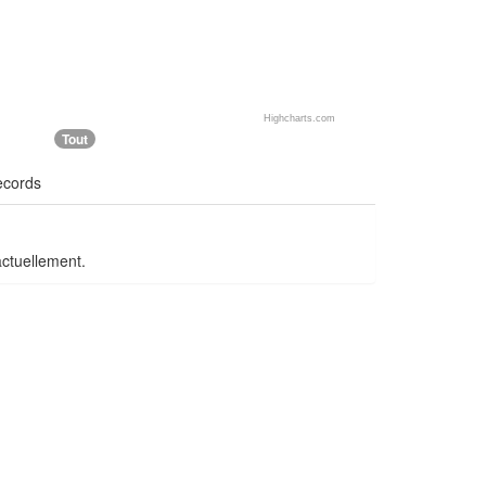
Highcharts.com
Tout
ecords
actuellement.