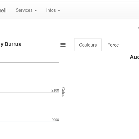
eil
Services
Infos
ny Burrus
Couleurs
Force
Auc
Cotes
2100
2000