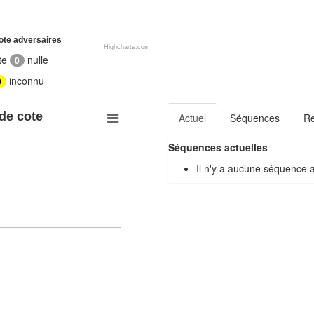
ote adversaires
Highcharts.com
te
nulle
0
inconnu
0
 de cote
Actuel
Séquences
R
Séquences actuelles
Il n'y a aucune séquence 