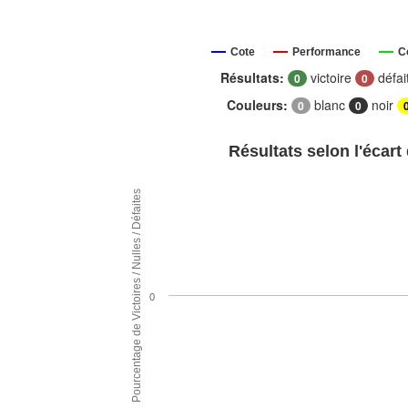
Cote
Performance
C
Résultats:
victoire
défai
0
0
Couleurs:
blanc
noir
0
0
Résultats selon l'écart
Pourcentage de Victoires / Nulles / Défaites
0