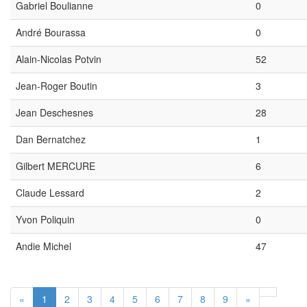
Gabriel Boulianne
0
André Bourassa
0
Alain-Nicolas Potvin
52
Jean-Roger Boutin
3
Jean Deschesnes
28
Dan Bernatchez
1
Gilbert MERCURE
6
Claude Lessard
2
Yvon Poliquin
0
Andie Michel
47
«
1
2
3
4
5
6
7
8
9
»