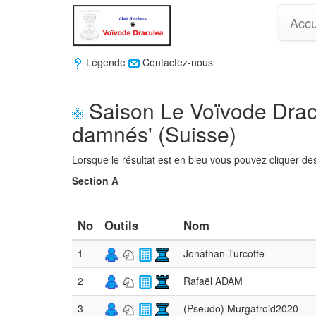
Accu
Légende
Contactez-nous
Saison Le Voïvode Dracu
damnés' (Suisse)
Lorsque le résultat est en bleu vous pouvez cliquer des
Section A
No
Outils
Nom
1
Jonathan Turcotte
2
Rafaël ADAM
3
(Pseudo) Murgatroid2020