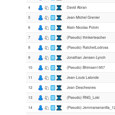
4
David Abran
5
Jean-Michel Grenier
6
Alain-Nicolas Potvin
7
(Pseudo) thinkerteacher
8
(Pseudo) RatchetLodross
9
Jonathan Jensen-Lynch
10
(Pseudo) Bhimsen1957
11
Jean-Louis Lalonde
12
Jean Deschesnes
13
(Pseudo) RNG_Loki
14
(Pseudo) Jemmarseranilla_1