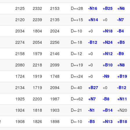
2125
2332
2153
D=+28
-N16
+B25
+N6
2120
2239
2135
D=+15
+N14
+0
-N7
2034
1804
2024
D=-10
+0
+N18
-B4
2274
2054
2256
D=-18
-B12
+N24
+B5
2158
1979
2146
D=-12
=0
+N12
-B9
2080
2218
2099
D=+19
=0
+B10
+N8
1724
1919
1748
D=+24
=0
-N9
+B19
2134
1719
2094
D=-40
+B27
+0
-B12
1925
2203
1987
D=+62
+N7
-B8
+N11
1924
1818
1903
D=-21
-N1
=B14
+N20
2
1908
1826
1898
D=-10
-B5
=N13
+B18