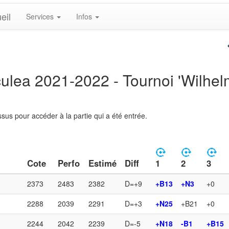
eil
Services
Infos
lea 2021-2022 - Tournoi 'Wilhelm
sus pour accéder à la partie qui a été entrée.
Cote
Perfo
Estimé
Diff
1
2
3
2373
2483
2382
D=+9
+B13
+N3
+0
2288
2039
2291
D=+3
+N25
+B21
+0
2244
2042
2239
D=-5
+N18
-B1
+B15