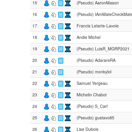
15
(Pseudo) AaronMason
16
(Pseudo) IAmMateCheckMat
17
Francis Letarte-Lavoie
18
Andie Michel
19
(Pseudo) LuisR_MGRP2021
20
(Pseudo) AdarareRA
21
(Pseudo) monkylol
22
Samuel Yergeau
23
Michelin Chabot
24
(Pseudo) S_Carl
25
(Pseudo) gustavo85
26
Lise Dubois