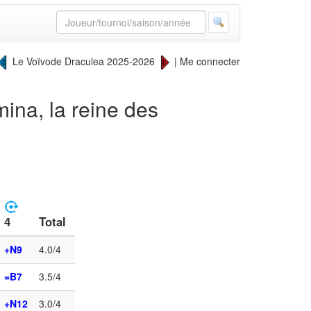
Le Voïvode Draculea 2025-2026
|
Me connecter
ina, la reine des
Total
4
+N9
4.0/4
=B7
3.5/4
+N12
3.0/4