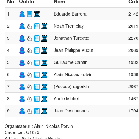
No
Outils
Nom
Cot
1
Eduardo Barrera
2142
2
Noah Tremblay
2019
3
Jonathan Turcotte
2276
4
Jean-Philippe Aubut
2069
5
Guillaume Cantin
1932
6
Alain-Nicolas Potvin
1938
7
(Pseudo) ragerkin
2067
8
Andie Michel
1467
9
Jean Deschesnes
1794
Organisateur : Alain-Nicolas Potvin
Cadence : G10+5
Arbitre : Alain-Nicolas Potvin